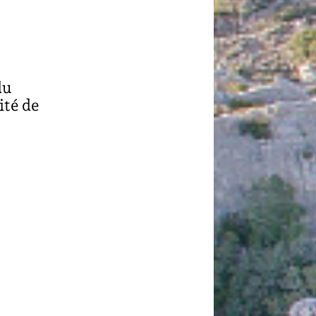
du
ité de