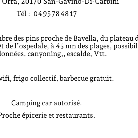
’Orra, 20170 San-Gavino-Di-Carbini
Tél : 04 95 78 48 17
re des pins proche de Bavella, du plateau 
t de l’ospedale, à 45 mn des plages, possibil
onnées, canyoning,, escalde, Vtt.
ifi, frigo collectif, barbecue gratuit.
Camping car autorisé.
Proche épicerie et restaurants.