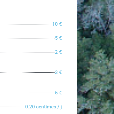
10 €
5 €
2 €
3 €
5 €
0.20 centimes / j