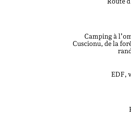
Route d
Camping à l’omb
Cuscionu, de la forê
rand
EDF, w