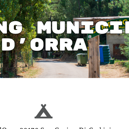
ng munici
d'Orra