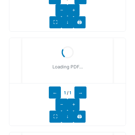
−
+
⛶
↓
🖨
Loading PDF...
←
→
1
/
1
−
+
⛶
↓
🖨