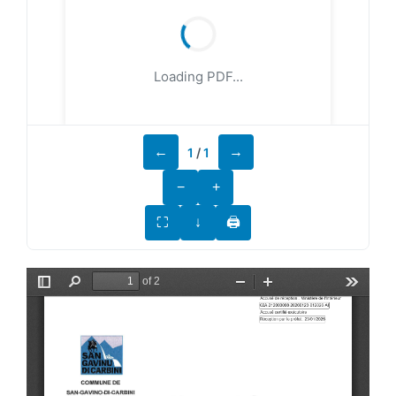
Loading PDF...
←
→
1
/
1
−
+
⛶
↓
🖨