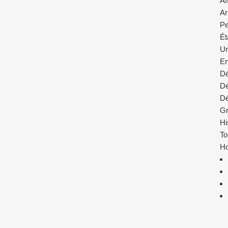
Af
Ar
Pe
Ét
Ur
En
Dé
D
Dé
Gr
Hi
To
Ho