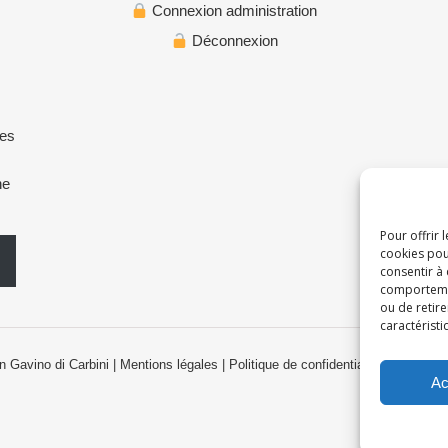
Connexion administration
Déconnexion
les
ne
Pour offrir 
cookies pou
consentir à
comportement
ou de retire
caractéristi
n Gavino di Carbini |
Mentions légales
|
Politique de confidentialité
|
Accessibil
Ac