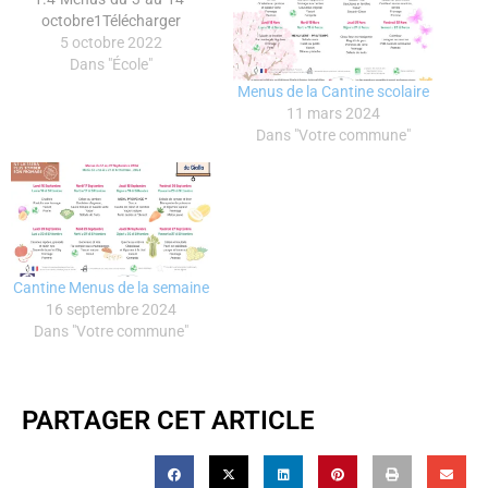
octobre1Télécharger
5 octobre 2022
Dans "École"
Menus de la Cantine scolaire
11 mars 2024
Dans "Votre commune"
Cantine Menus de la semaine
16 septembre 2024
Dans "Votre commune"
PARTAGER CET ARTICLE