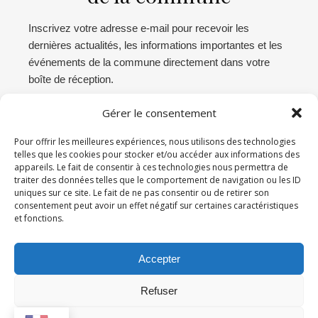
Inscrivez votre adresse e-mail pour recevoir les
dernières actualités, les informations importantes et les
événements de la commune directement dans votre
boîte de réception.
Gérer le consentement
Abonnez-vous
Pour offrir les meilleures expériences, nous utilisons des technologies
telles que les cookies pour stocker et/ou accéder aux informations des
appareils. Le fait de consentir à ces technologies nous permettra de
Connexion administration
traiter des données telles que le comportement de navigation ou les ID
uniques sur ce site. Le fait de ne pas consentir ou de retirer son
Déconnexion
consentement peut avoir un effet négatif sur certaines caractéristiques
et fonctions.
Accepter
Webmaster :
TCM Production 360
| © Mairie de San Gavino di
Carbini |
Mentions légales
|
Politique de confidentialité
|
Refuser
Accessibilité
| Accessibilité : partiellement conforme |