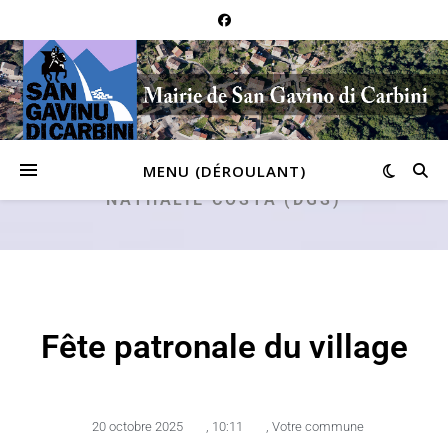
MENU (DÉROULANT)
NATHALIE COSTA (DGS)
Fête patronale du village
20 octobre 2025
,
10:11
,
Votre commune